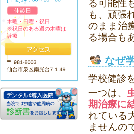
る可能性
も、頑張
木曜・日曜・祝日
のまま治
※祝日のある週の木曜は
る場合も
診療
なぜ
〒 981-8003
仙台市泉区南光台7-1-49
学校健診
一つは、
期治療に
れている
ませんの