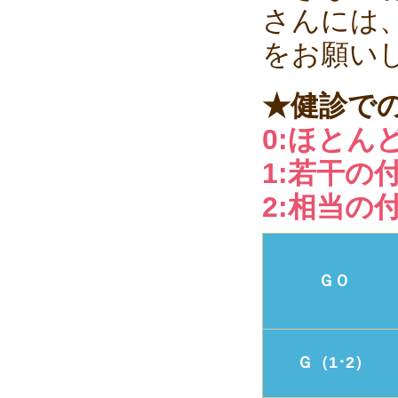
さんには
をお願い
★健診で
0:ほとん
1:若干の
2:相当の
ＧＯ
Ｇ（1･2）