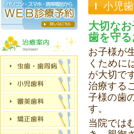
小児
大切なお
歯を守る
お子様が
くために
が大切で
治療する
子様の歯
す。
当院では