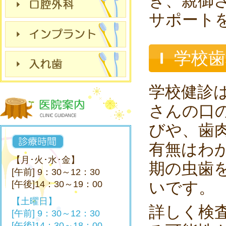
き、親御
サポート
学校
学校健診
さんの口
びや、歯
有無はわ
【月･火･水･金】
期の虫歯
[午前] 9：30～12：30
いです。
[午後]14：30～19：00
【土曜日】
詳しく検
[午前] 9：30～12：30
[午後]14：30～18：00