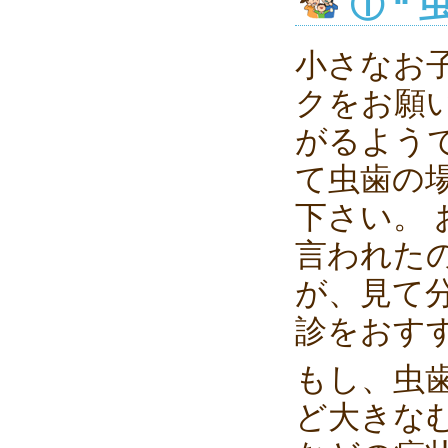
① “
小さなお
クをお願
がるよう
て虫歯の
下さい。
言われた
が、見て
診をおす
もし、虫
ど大きな