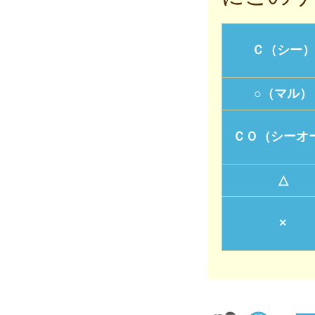
Ｃ（シー）
○（マル）
ＣＯ（シーオ
△
×