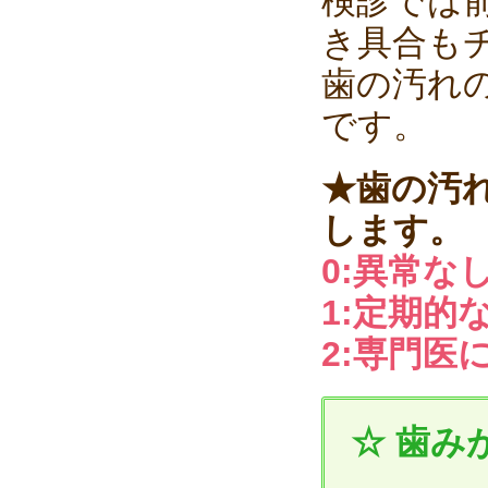
検診では
き具合も
歯の汚れ
です。
★歯の汚
します。
0:異常な
1:定期的
2:専門医
☆ 歯