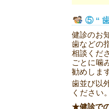
⑤ “
健診のお
歯などの
相談くだ
ごとに噛
勧めしま
歯並び以
ください
★健診で