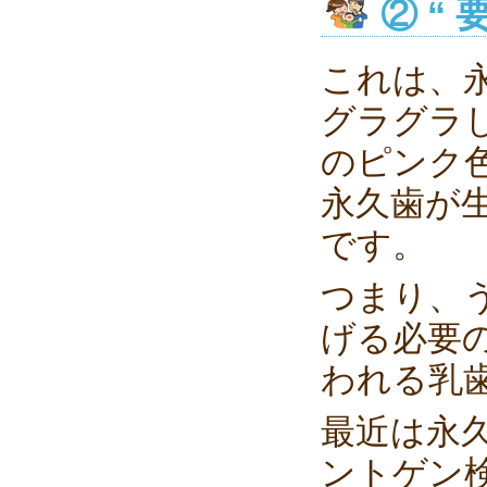
② “
これは、
グラグラ
のピンク
永久歯が
です。
つまり、
げる必要
われる乳
最近は永
ントゲン