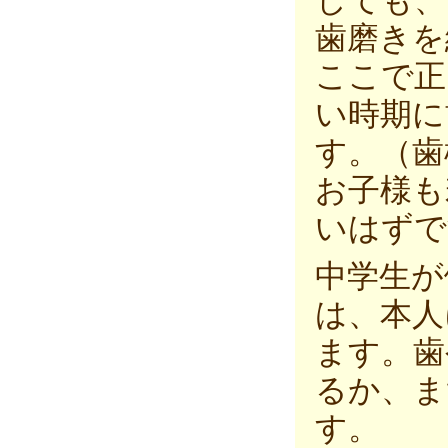
しても、
歯磨きを
ここで正
い時期に
す。（歯
お子様も
いはずで
中学生が
は、本人
ます。歯
るか、ま
す。